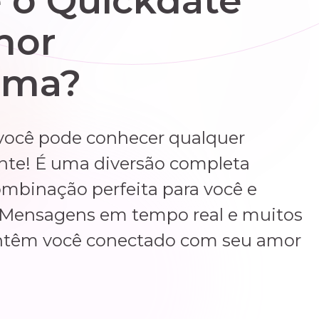
 o Quickdate
hor
rma?
você pode conhecer qualquer
nte! É uma diversão completa
mbinação perfeita para você e
r. Mensagens em tempo real e muitos
ntêm você conectado com seu amor