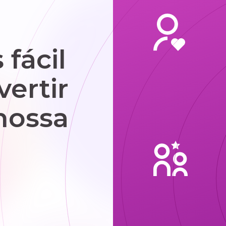
fácil
vertir
nossa