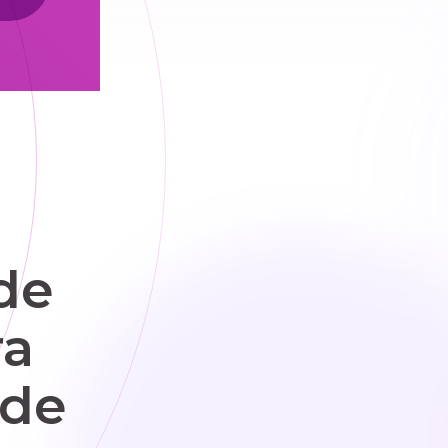
de
ra
ade