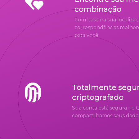
combinação
Com base na sua localiza
correspondências melhor
para você.
Totalmente segur
criptografado
Sua conta está segura no 
compartilhamos seus dados