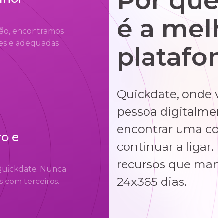
Por que
é a mel
ção, encontramos
es e adequadas
platafo
Quickdate, onde 
pessoa digitalme
encontrar uma co
o e
continuar a liga
recursos que ma
Quickdate. Nunca
24x365 dias.
 com terceiros.